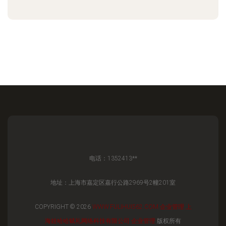
电话：1352413**
地址：上海市嘉定区嘉行公路2969号2幢201室
COPYRIGHT © 2026
WWW.FULIHUI562.COM
企业管理
上
海娃哈哈赋礼网络科技有限公司
企业管理
版权所有